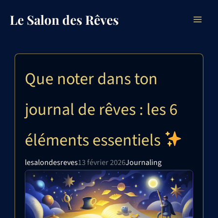
Aller
Le Salon des Rêves
au
contenu
Que noter dans ton
journal de rêves : les 6
éléments essentiels
lesalondesreves
13 février 2026
Journaling