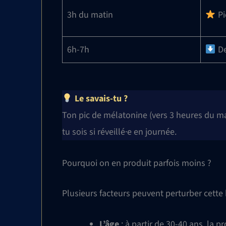
3h du matin
Pi
6h-7h
De
Le savais-tu ?
Ton pic de mélatonine (vers 3 heures du mat
tu sois si réveillé·e en journée.
Pourquoi on en produit parfois moins ?
Plusieurs facteurs peuvent perturber cette
L’âge
: à partir de 30-40 ans, la 