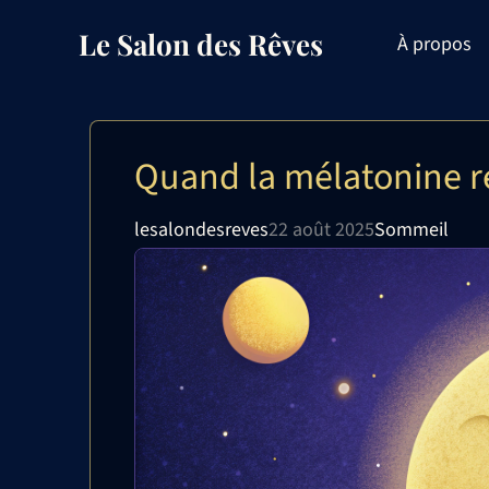
Aller
Le Salon des Rêves
À propos
au
contenu
Quand la mélatonine ré
lesalondesreves
22 août 2025
Sommeil